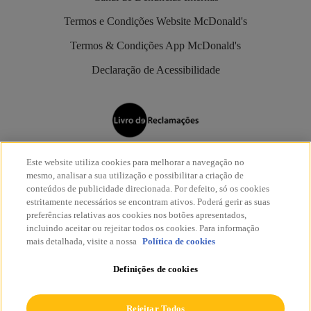
Termos e Condições Website McDonald's
Termos & Condições App McDonald's
Declaração de Acessibilidade
Os restaurantes McDonald’s são aderentes do
Livro de
Este website utiliza cookies para melhorar a navegação no
Reclamações Eletrónico
.
mesmo, analisar a sua utilização e possibilitar a criação de
conteúdos de publicidade direcionada. Por defeito, só os cookies
estritamente necessários se encontram ativos. Poderá gerir as suas
preferências relativas aos cookies nos botões apresentados,
incluindo aceitar ou rejeitar todos os cookies. Para informação
mais detalhada, visite a nossa
Política de cookies
© McDonald's 2026
Definições de cookies
Todos os direitos reservados.
Rejeitar Todos