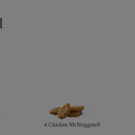
l
4 Chicken McNuggets®