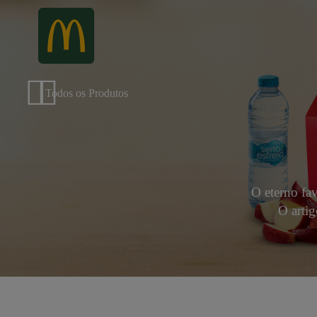
Todos os Produtos
O eterno fa
O artig