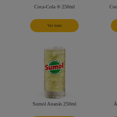
Coca-Cola ® 250ml
Coc
Ver mais
Sumol Ananás 250ml
Á