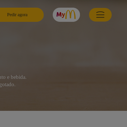
Pedir agora
to e bebida.
sgotado.