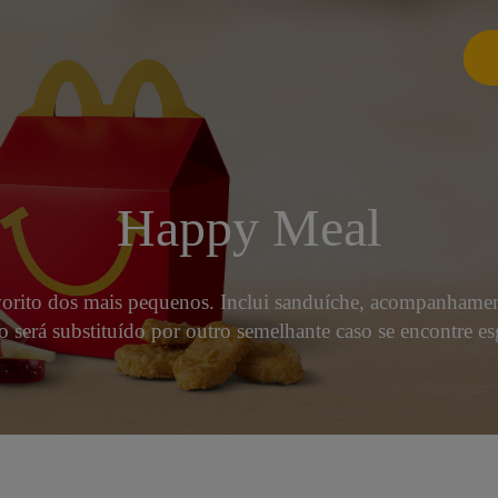
Happy Meal
vorito dos mais pequenos. Inclui sanduíche, acompanhamen
o será substituído por outro semelhante caso se encontre e