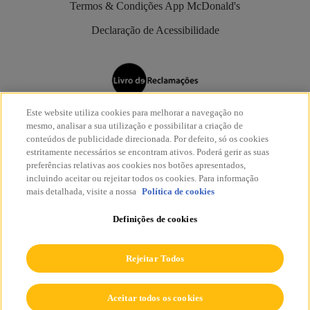
Termos & Condições App McDonald's
Declaração de Acessibilidade
Este website utiliza cookies para melhorar a navegação no
Os restaurantes McDonald’s são aderentes do
Livro de
mesmo, analisar a sua utilização e possibilitar a criação de
Reclamações Eletrónico
.
conteúdos de publicidade direcionada. Por defeito, só os cookies
estritamente necessários se encontram ativos. Poderá gerir as suas
preferências relativas aos cookies nos botões apresentados,
incluindo aceitar ou rejeitar todos os cookies. Para informação
mais detalhada, visite a nossa
Política de cookies
Definições de cookies
© McDonald's 2026
Todos os direitos reservados.
Rejeitar Todos
Aceitar todos os cookies