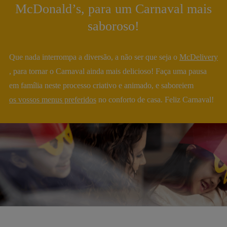
McDonald’s, para um Carnaval mais
saboroso!
Que nada interrompa a diversão, a não ser que seja o
McDelivery
, para tornar o Carnaval ainda mais delicioso! Faça uma pausa
em família neste processo criativo e animado, e saboreiem
os vossos menus preferidos
no conforto de casa. Feliz Carnaval!