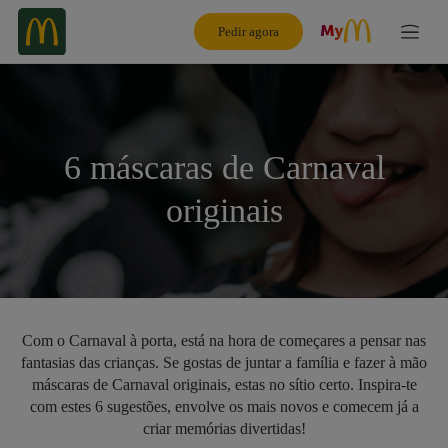
Pedir agora
6 máscaras de Carnaval
originais
Com o Carnaval à porta, está na hora de começares a pensar nas
fantasias das crianças. Se gostas de juntar a família e fazer à mão
máscaras de Carnaval originais, estas no sítio certo. Inspira-te
com estes 6 sugestões, envolve os mais novos e comecem já a
criar memórias divertidas!