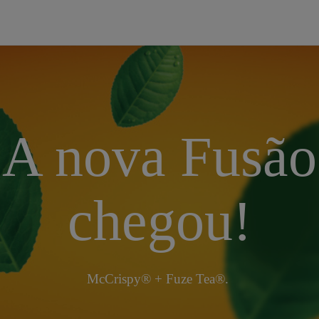
A nova Fusão
chegou!
McCrispy® + Fuze Tea®.