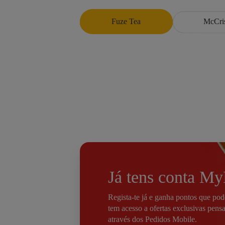
Fuze Tea
McCri
Já tens conta M
Regista-te já e
ganha
pontos que podes
tem acesso a
ofertas exclusivas
pensa
através dos
Pedidos Mobile
.