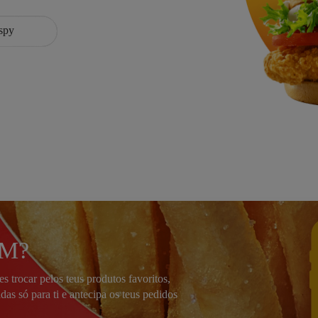
spy
yM?
 trocar pelos teus produtos favoritos,
das só para ti e antecipa os teus pedidos