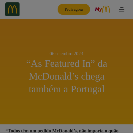
Pedir agora
06 setembro 2023
“As Featured In” da
McDonald’s chega
também a Portugal
“Todos têm um pedido McDonald’s, não importa o quão