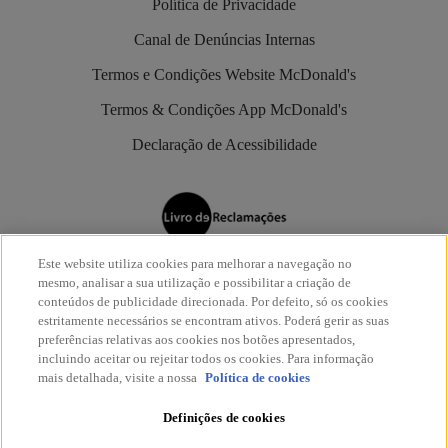
Política de Privacidade
Canal de Denúncias Internas
Termos e Condições Website McDonald's
Termos & Condições App McDonald's
Declaração de Acessibilidade
Este website utiliza cookies para melhorar a navegação no
Os restaurantes McDonald’s são aderentes do
Livro de
mesmo, analisar a sua utilização e possibilitar a criação de
Reclamações Eletrónico
.
conteúdos de publicidade direcionada. Por defeito, só os cookies
estritamente necessários se encontram ativos. Poderá gerir as suas
preferências relativas aos cookies nos botões apresentados,
incluindo aceitar ou rejeitar todos os cookies. Para informação
mais detalhada, visite a nossa
Política de cookies
Definições de cookies
© McDonald's 2026
Todos os direitos reservados.