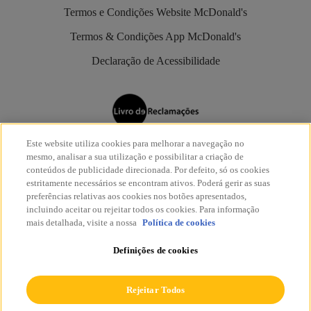
Termos e Condições Website McDonald's
Termos & Condições App McDonald's
Declaração de Acessibilidade
Este website utiliza cookies para melhorar a navegação no
Os restaurantes McDonald’s são aderentes do
Livro de
mesmo, analisar a sua utilização e possibilitar a criação de
Reclamações Eletrónico
.
conteúdos de publicidade direcionada. Por defeito, só os cookies
estritamente necessários se encontram ativos. Poderá gerir as suas
preferências relativas aos cookies nos botões apresentados,
incluindo aceitar ou rejeitar todos os cookies. Para informação
mais detalhada, visite a nossa
Política de cookies
Definições de cookies
© McDonald's 2026
Todos os direitos reservados.
Rejeitar Todos