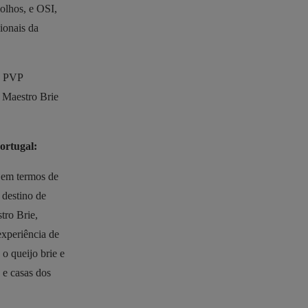
olhos, e OSI,
ionais da
 o PVP
 Maestro Brie
ortugal:
 em termos de
 destino de
tro Brie,
experiência de
o queijo brie e
 e casas dos