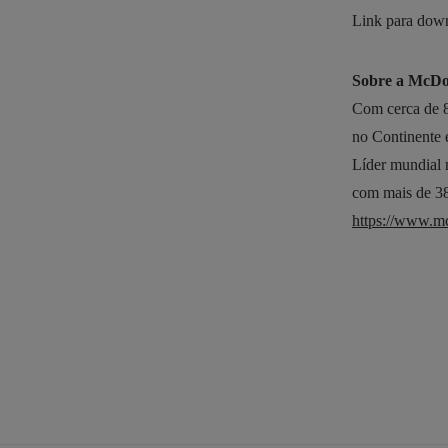
Link para down
Sobre a McDo
Com cerca de 8
no Continente e
Líder mundial n
com mais de 38
https://www.mc