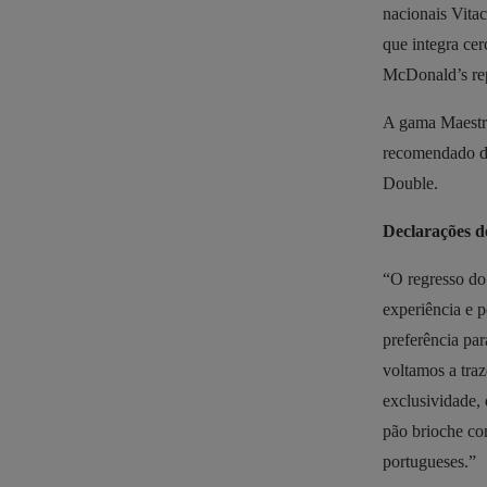
nacionais Vita
que integra ce
McDonald’s rep
A gama Maestro
recomendado de
Double.
Declarações d
“O regresso do
experiência e 
preferência pa
voltamos a tra
exclusividade, 
pão brioche co
portugueses.”