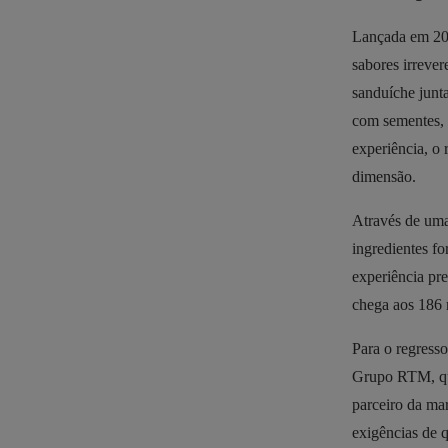
Lançada em 201
sabores irrever
sanduíche junta
com sementes, 
experiência, o
dimensão.
Através de uma
ingredientes fo
experiência pr
chega aos 186 
Para o regress
Grupo RTM, que
parceiro da ma
exigências de 