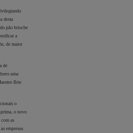
ivilegiando
a desta
 do pão brioche
sificar a
ie, de maior
a de
idores uma
Maestro Brie
cionais o
-prima, o novo
e com as
 as empresas