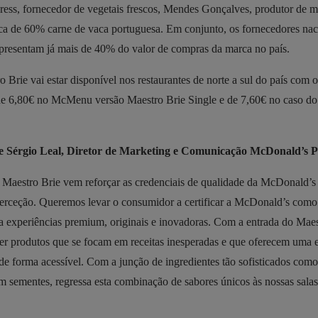
cress, fornecedor de vegetais frescos, Mendes Gonçalves, produtor de m
rca de 60% carne de vaca portuguesa. Em conjunto, os fornecedores nac
resentam já mais de 40% do valor de compras da marca no país.
 Brie vai estar disponível nos restaurantes de norte a sul do país com
 6,80€ no McMenu versão Maestro Brie Single e de 7,60€ no caso do
e Sérgio Leal, Diretor de Marketing e Comunicação McDonald’s P
 Maestro Brie vem reforçar as credenciais de qualidade da McDonald’s
perceção. Queremos levar o consumidor a certificar a McDonald’s como
ra experiências premium, originais e inovadoras. Com a entrada do Maes
zer produtos que se focam em receitas inesperadas e que oferecem uma 
de forma acessível. Com a junção de ingredientes tão sofisticados como 
m sementes, regressa esta combinação de sabores únicos às nossas salas