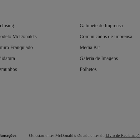
chising
Gabinete de Imprensa
odelo McDonald's
Comunicados de Imprensa
turo Franquiado
Media Kit
idatura
Galeria de Imagens
temunhos
Folhetos
Os restaurantes McDonald’s são aderentes do
Livro de Reclamaçõ