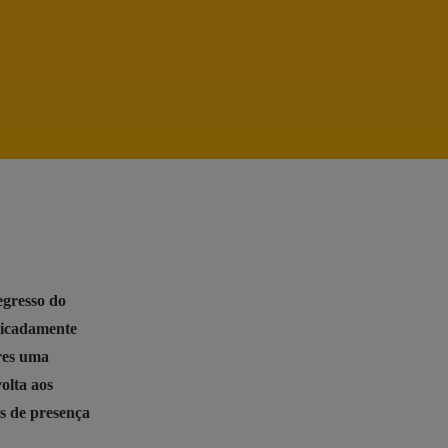
egresso do
elicadamente
res uma
olta aos
s de presença