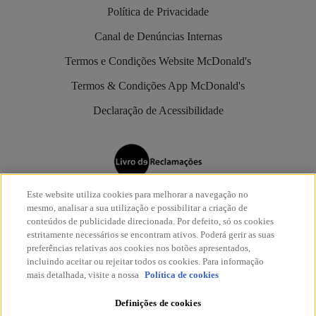
Política de Privacidade
Canal de Denúncias Internas
Termos e Condições Website McDonald's
Termos & Condições App McDonald's
Declaração de Acessibilidade
Este website utiliza cookies para melhorar a navegação no
Os restaurantes McDonald’s são aderentes do
Livro de
mesmo, analisar a sua utilização e possibilitar a criação de
Reclamações Eletrónico
.
conteúdos de publicidade direcionada. Por defeito, só os cookies
estritamente necessários se encontram ativos. Poderá gerir as suas
preferências relativas aos cookies nos botões apresentados,
incluindo aceitar ou rejeitar todos os cookies. Para informação
mais detalhada, visite a nossa
Política de cookies
Definições de cookies
© McDonald's 2026