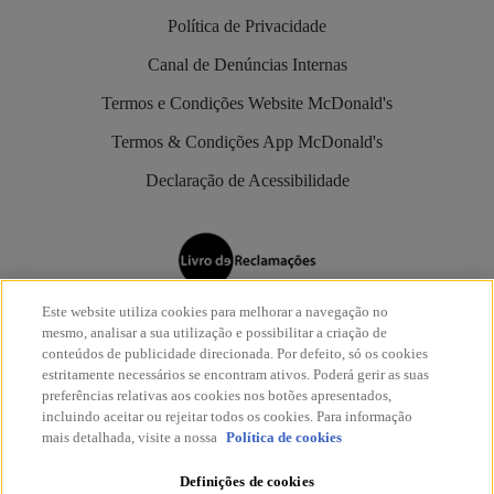
Política de Privacidade
Canal de Denúncias Internas
Termos e Condições Website McDonald's
Termos & Condições App McDonald's
Declaração de Acessibilidade
Este website utiliza cookies para melhorar a navegação no
Os restaurantes McDonald’s são aderentes do
Livro de
mesmo, analisar a sua utilização e possibilitar a criação de
Reclamações Eletrónico
.
conteúdos de publicidade direcionada. Por defeito, só os cookies
estritamente necessários se encontram ativos. Poderá gerir as suas
preferências relativas aos cookies nos botões apresentados,
incluindo aceitar ou rejeitar todos os cookies. Para informação
mais detalhada, visite a nossa
Política de cookies
Definições de cookies
© McDonald's 2026