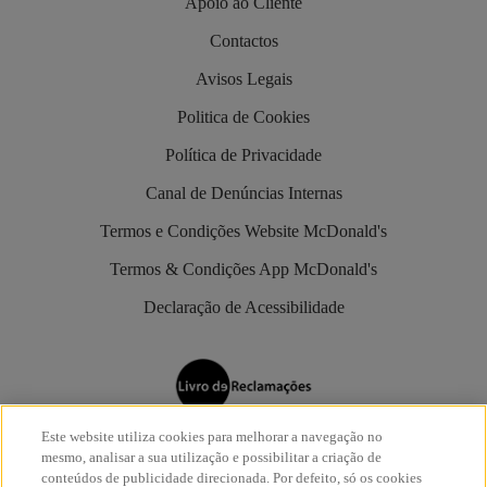
Apoio ao Cliente
Contactos
Avisos Legais
Politica de Cookies
Política de Privacidade
Canal de Denúncias Internas
Termos e Condições Website McDonald's
Termos & Condições App McDonald's
Declaração de Acessibilidade
Este website utiliza cookies para melhorar a navegação no
Os restaurantes McDonald’s são aderentes do
Livro de
mesmo, analisar a sua utilização e possibilitar a criação de
Reclamações Eletrónico
.
conteúdos de publicidade direcionada. Por defeito, só os cookies