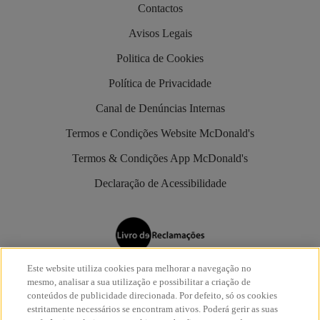
Contactos
Avisos Legais
Politica de Cookies
Política de Privacidade
Canal de Denúncias Internas
Termos e Condições Website McDonald's
Termos & Condições App McDonald's
Declaração de Acessibilidade
Este website utiliza cookies para melhorar a navegação no
Os restaurantes McDonald’s são aderentes do
Livro de
mesmo, analisar a sua utilização e possibilitar a criação de
Reclamações Eletrónico
.
conteúdos de publicidade direcionada. Por defeito, só os cookies
estritamente necessários se encontram ativos. Poderá gerir as suas