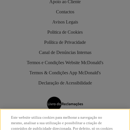
Apoio ao Cliente
Contactos
Avisos Legais
Politica de Cookies
Política de Privacidade
Canal de Denúncias Internas
Termos e Condições Website McDonald's
Termos & Condições App McDonald's
Declaração de Acessibilidade
Este website utiliza cookies para melhorar a navegação no
Os restaurantes McDonald’s são aderentes do
Livro de
mesmo, analisar a sua utilização e possibilitar a criação de
Reclamações Eletrónico
.
conteúdos de publicidade direcionada. Por defeito, só os cookies