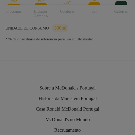
3%*
2%*
0%*
Proteínas
Hidratos
Gorduras
Sal
Calorias
Carbono
300ml
UNIDADE DE CONSUMO
* % da dose diária de referência para um adulto médio
Sobre a McDonald's Portugal
História da Marca em Portugal
Casa Ronald McDonald Portugal
McDonald's no Mundo
Recrutamento