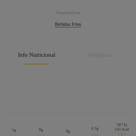
Disponível em
Bebidas Frias
Info Nutricional
Alergénios
587 kj
0.3g
141 kcal
9g
1g
0g
7%*
5%*