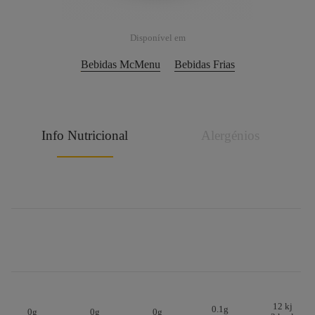
Disponível em
Bebidas McMenu
Bebidas Frias
Info Nutricional
Alergénios
12 kj
0.1g
0g
0g
0g