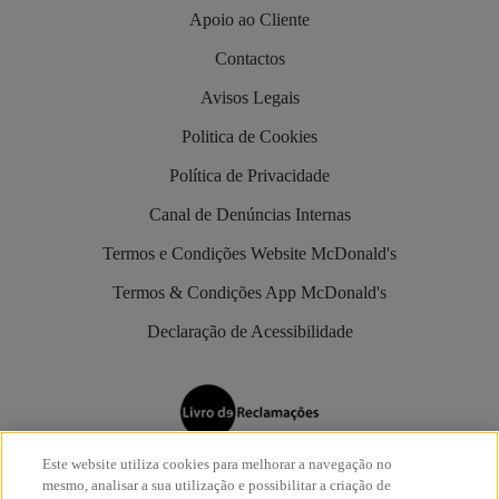
Apoio ao Cliente
Contactos
Avisos Legais
Politica de Cookies
Política de Privacidade
Canal de Denúncias Internas
Termos e Condições Website McDonald's
Termos & Condições App McDonald's
Declaração de Acessibilidade
Este website utiliza cookies para melhorar a navegação no
Os restaurantes McDonald’s são aderentes do
Livro de
mesmo, analisar a sua utilização e possibilitar a criação de
Reclamações Eletrónico
.