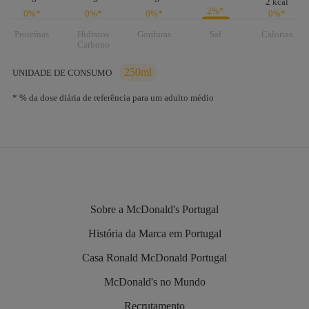
2 kcal
2%*
0%*
0%*
0%*
0%*
Proteínas
Hidratos
Gorduras
Sal
Calorias
Carbono
250ml
UNIDADE DE CONSUMO
* % da dose diária de referência para um adulto médio
Sobre a McDonald's Portugal
História da Marca em Portugal
Casa Ronald McDonald Portugal
McDonald's no Mundo
Recrutamento