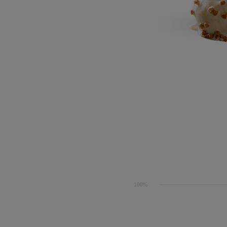
100%
● Glú