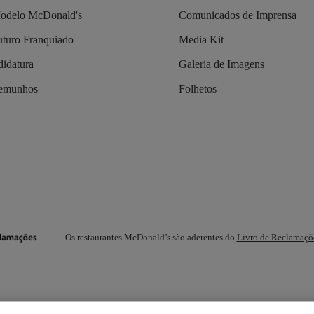
odelo McDonald's
Comunicados de Imprensa
turo Franquiado
Media Kit
idatura
Galeria de Imagens
temunhos
Folhetos
Os restaurantes McDonald’s são aderentes do
Livro de Reclamaçõ