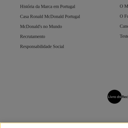
O M
História da Marca em Portugal
O Fu
Casa Ronald McDonald Portugal
Cand
McDonald's no Mundo
Tes
Recrutamento
Responsabilidade Social