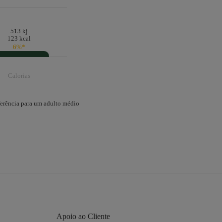
513 kj
123 kcal
6%*
Calorias
eferência para um adulto médio
Apoio ao Cliente