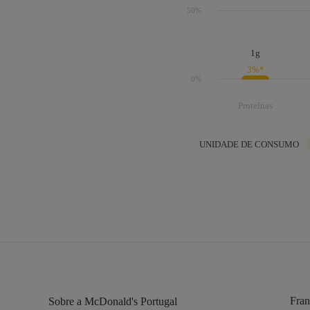
50%
CONTÉ
1g
3%*
* E Produt
0%
● Trigo
○ Avelã
Proteínas
UNIDADE DE CONSUMO
Fran
Sobre a McDonald's Portugal