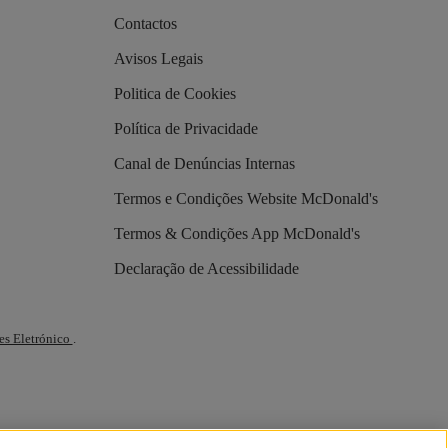
Contactos
Avisos Legais
Politica de Cookies
Política de Privacidade
Canal de Denúncias Internas
Termos e Condições Website McDonald's
Termos & Condições App McDonald's
Declaração de Acessibilidade
es Eletrónico
.