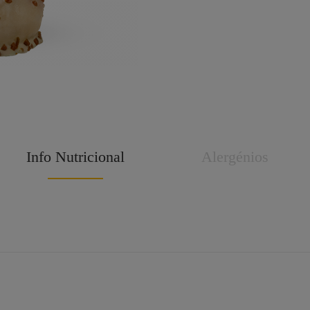
Info Nutricional
Alergénios
ten*
Ovos*
Soja*
Leite*
○ Frutos de ca