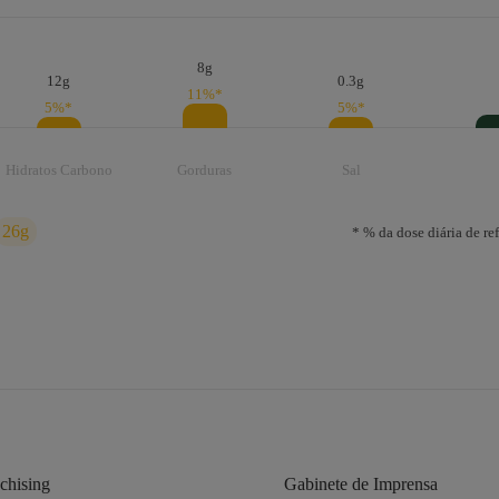
M ALERGÉNIOS
PODE CONTER ALERGÉNIOS
8g
12g
0.3g
11%*
5%*
5%*
os derivados
Hidratos Carbono
Gorduras
Sal
26g
* % da dose diária de r
chising
Gabinete de Imprensa