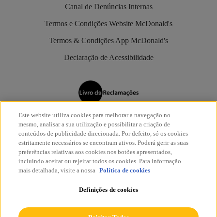
Canal de Denúncias Internas
Termos e Condições Website McDonald's
Termos & Condições App McDonald's
Declaração de Acessibilidade
Este website utiliza cookies para melhorar a navegação no
Os restaurantes McDonald’s são aderentes do
Livro de
mesmo, analisar a sua utilização e possibilitar a criação de
Reclamações Eletrónico
.
conteúdos de publicidade direcionada. Por defeito, só os cookies
estritamente necessários se encontram ativos. Poderá gerir as suas
preferências relativas aos cookies nos botões apresentados,
incluindo aceitar ou rejeitar todos os cookies. Para informação
mais detalhada, visite a nossa
Política de cookies
Definições de cookies
© McDonald's 2026
Todos os direitos reservados.