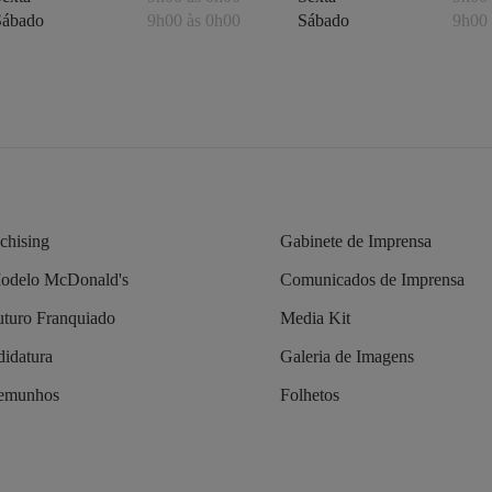
Sábado
9h00 às 0h00
Sábado
9h00 
chising
Gabinete de Imprensa
odelo McDonald's
Comunicados de Imprensa
turo Franquiado
Media Kit
idatura
Galeria de Imagens
temunhos
Folhetos