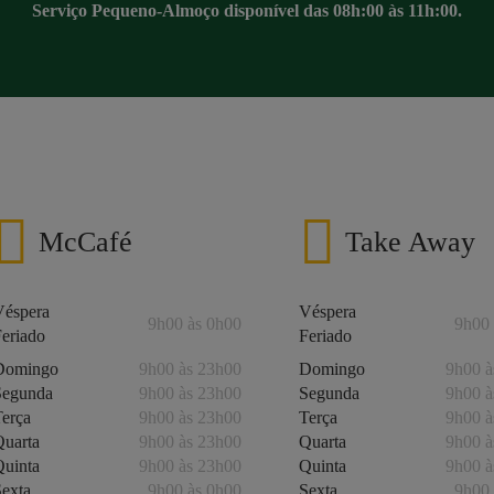
Serviço Pequeno-Almoço disponível das 08h:00 às 11h:00.
McCafé
Take Away
Véspera
Véspera
9h00 às 0h00
9h00 
Feriado
Feriado
Domingo
9h00 às 23h00
Domingo
9h00 à
Segunda
9h00 às 23h00
Segunda
9h00 à
Terça
9h00 às 23h00
Terça
9h00 à
Quarta
9h00 às 23h00
Quarta
9h00 à
Quinta
9h00 às 23h00
Quinta
9h00 à
Sexta
9h00 às 0h00
Sexta
9h00 