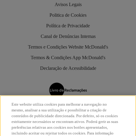
Avisos Legais
Politica de Cookies
Política de Privacidade
Canal de Denúncias Internas
Termos e Condições Website McDonald's
Termos & Condições App McDonald's
Declaração de Acessibilidade
Este website utiliza cookies para melhorar a navegação no
Os restaurantes McDonald’s são aderentes do
Livro de
mesmo, analisar a sua utilização e possibilitar a criação de
Reclamações Eletrónico
.
conteúdos de publicidade direcionada. Por defeito, só os cookies
estritamente necessários se encontram ativos. Poderá gerir as suas
preferências relativas aos cookies nos botões apresentados,
incluindo aceitar ou rejeitar todos os cookies. Para informação