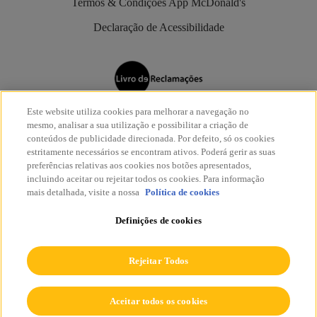
Termos & Condições App McDonald's
Declaração de Acessibilidade
Este website utiliza cookies para melhorar a navegação no
Os restaurantes McDonald’s são aderentes do
Livro de
mesmo, analisar a sua utilização e possibilitar a criação de
Reclamações Eletrónico
.
conteúdos de publicidade direcionada. Por defeito, só os cookies
estritamente necessários se encontram ativos. Poderá gerir as suas
preferências relativas aos cookies nos botões apresentados,
incluindo aceitar ou rejeitar todos os cookies. Para informação
mais detalhada, visite a nossa
Política de cookies
Definições de cookies
© McDonald's 2026
Todos os direitos reservados.
Rejeitar Todos
Aceitar todos os cookies