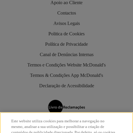
Apoio ao Cliente
Contactos
Avisos Legais
Politica de Cookies
Política de Privacidade
Canal de Denúncias Internas
Termos e Condições Website McDonald's
Termos & Condições App McDonald's
Declaração de Acessibilidade
Este website utiliza cookies para melhorar a navegação no
Os restaurantes McDonald’s são aderentes do
Livro de
mesmo, analisar a sua utilização e possibilitar a criação de
Reclamações Eletrónico
.
conteúdos de publicidade direcionada. Por defeito, só os cookies