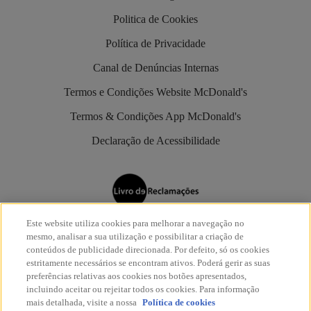
Politica de Cookies
Política de Privacidade
Canal de Denúncias Internas
Termos e Condições Website McDonald's
Termos & Condições App McDonald's
Declaração de Acessibilidade
Este website utiliza cookies para melhorar a navegação no
Os restaurantes McDonald’s são aderentes do
Livro de
mesmo, analisar a sua utilização e possibilitar a criação de
Reclamações Eletrónico
.
conteúdos de publicidade direcionada. Por defeito, só os cookies
estritamente necessários se encontram ativos. Poderá gerir as suas
preferências relativas aos cookies nos botões apresentados,
incluindo aceitar ou rejeitar todos os cookies. Para informação
mais detalhada, visite a nossa
Política de cookies