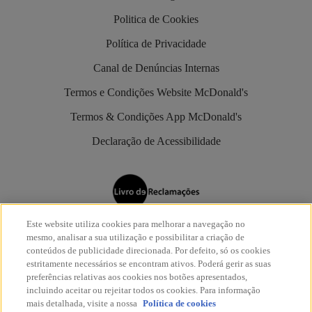
Politica de Cookies
Política de Privacidade
Canal de Denúncias Internas
Termos e Condições Website McDonald's
Termos & Condições App McDonald's
Declaração de Acessibilidade
Este website utiliza cookies para melhorar a navegação no
Os restaurantes McDonald’s são aderentes do
Livro de
mesmo, analisar a sua utilização e possibilitar a criação de
Reclamações Eletrónico
.
conteúdos de publicidade direcionada. Por defeito, só os cookies
estritamente necessários se encontram ativos. Poderá gerir as suas
preferências relativas aos cookies nos botões apresentados,
incluindo aceitar ou rejeitar todos os cookies. Para informação
mais detalhada, visite a nossa
Política de cookies