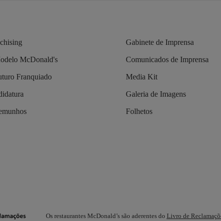
chising
Gabinete de Imprensa
odelo McDonald's
Comunicados de Imprensa
turo Franquiado
Media Kit
idatura
Galeria de Imagens
temunhos
Folhetos
Os restaurantes McDonald’s são aderentes do
Livro de Reclamaçõ