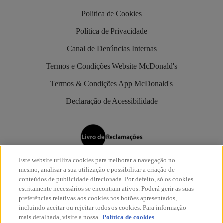
Politica de Cookies
Política de Privacidade
Canal de Denúncias Internas
Termos e Condições Website McDonald's
Termos & Condições App McDonald's
Declaração de Acessibilidade
Este website utiliza cookies para melhorar a navegação no
Os restaurantes McDonald’s são aderentes do
Livro de
mesmo, analisar a sua utilização e possibilitar a criação de
Reclamações Eletrónico
.
conteúdos de publicidade direcionada. Por defeito, só os cookies
estritamente necessários se encontram ativos. Poderá gerir as suas
preferências relativas aos cookies nos botões apresentados,
incluindo aceitar ou rejeitar todos os cookies. Para informação
mais detalhada, visite a nossa
Política de cookies