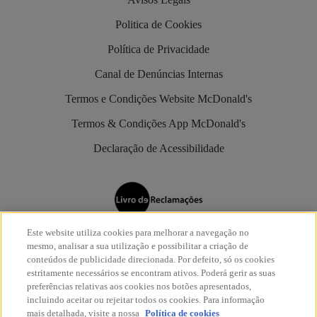
Politica de Cookies
Política de Privacidade
Canal de Denúncias Internas
Termos e Condições Website McDonald's
Termos & Condições App McDonald's
Declaração de Acessibilidade
Este website utiliza cookies para melhorar a navegação no
Os restaurantes McDonald’s são aderentes do
Livro de
mesmo, analisar a sua utilização e possibilitar a criação de
Reclamações Eletrónico
.
conteúdos de publicidade direcionada. Por defeito, só os cookies
estritamente necessários se encontram ativos. Poderá gerir as suas
preferências relativas aos cookies nos botões apresentados,
incluindo aceitar ou rejeitar todos os cookies. Para informação
mais detalhada, visite a nossa
Política de cookies