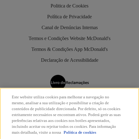
Politica de Cookies
Política de Privacidade
Canal de Denúncias Internas
Termos e Condições Website McDonald's
Termos & Condições App McDonald's
Declaração de Acessibilidade
Este website utiliza cookies para melhorar a navegação no
Os restaurantes McDonald’s são aderentes do
Livro de
mesmo, analisar a sua utilização e possibilitar a criação de
Reclamações Eletrónico
.
conteúdos de publicidade direcionada. Por defeito, só os cookies
estritamente necessários se encontram ativos. Poderá gerir as suas
preferências relativas aos cookies nos botões apresentados,
incluindo aceitar ou rejeitar todos os cookies. Para informação
mais detalhada, visite a nossa
Política de cookies