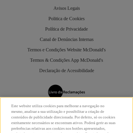
Avisos Legais
Politica de Cookies
Política de Privacidade
Canal de Denúncias Internas
Termos e Condições Website McDonald's
Termos & Condições App McDonald's
Declaração de Acessibilidade
Este website utiliza cookies para melhorar a navegação no
Os restaurantes McDonald’s são aderentes do
Livro de
mesmo, analisar a sua utilização e possibilitar a criação de
Reclamações Eletrónico
.
conteúdos de publicidade direcionada. Por defeito, só os cookies
estritamente necessários se encontram ativos. Poderá gerir as suas
preferências relativas aos cookies nos botões apresentados,