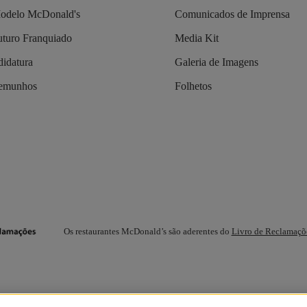
odelo McDonald's
Comunicados de Imprensa
turo Franquiado
Media Kit
idatura
Galeria de Imagens
temunhos
Folhetos
Os restaurantes McDonald’s são aderentes do
Livro de Reclamaçõ