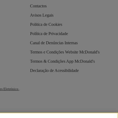
Contactos
Avisos Legais
Politica de Cookies
Política de Privacidade
Canal de Denúncias Internas
Termos e Condições Website McDonald's
Termos & Condições App McDonald's
Declaração de Acessibilidade
es Eletrónico
.