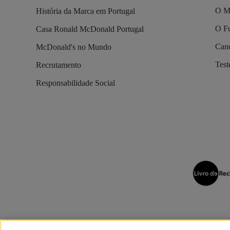
O M
História da Marca em Portugal
O Fu
Casa Ronald McDonald Portugal
Cand
McDonald's no Mundo
Tes
Recrutamento
Responsabilidade Social